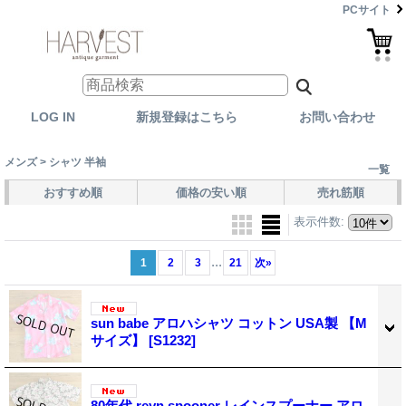
PCサイト
LOG IN
新規登録はこちら
お問い合わせ
メンズ > シャツ 半袖
一覧
おすすめ順
価格の安い順
売れ筋順
表示件数
:
...
1
2
3
21
次
»
sun babe アロハシャツ コットン USA製 【M
サイズ】
[S1232]
80年代 reyn spooner レインスプーナー アロ