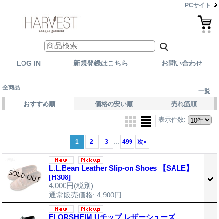
PCサイト
LOG IN
新規登録はこちら
お問い合わせ
全商品
一覧
おすすめ順
価格の安い順
売れ筋順
表示件数
:
...
1
2
3
499
次
»
L.L.Bean Leather Slip-on Shoes 【SALE】
[H308]
4,000円
(税別)
通常販売価格
:
4,900円
FLORSHEIM Uチップ レザーシューズ