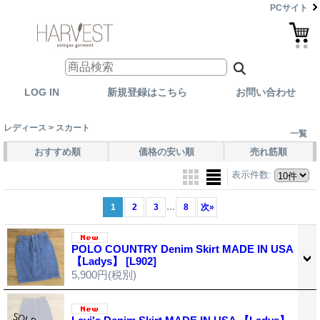
PCサイト
LOG IN
新規登録はこちら
お問い合わせ
レディース > スカート
一覧
おすすめ順
価格の安い順
売れ筋順
表示件数
:
...
1
2
3
8
次
»
POLO COUNTRY Denim Skirt MADE IN USA
【Ladys】
[L902]
5,900円
(税別)