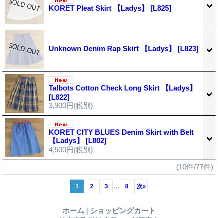
KORET Pleat Skirt 【Ladys】
[L825]
Unknown Denim Rap Skirt 【Ladys】
[L823]
Talbots Cotton Check Long Skirt 【Ladys】
[L822]
3,900円
(税別)
KORET CITY BLUES Denim Skirt with Belt
【Ladys】
[L802]
4,500円
(税別)
(10件/77件)
...
1
2
3
8
次
»
ホーム
|
ショッピングカート