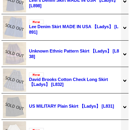
Levi's Denim Skirt MADE IN USA 【Ladys】
[L898]
Lee Denim Skirt MADE IN USA 【Ladys】
[L
891]
Unknown Ethnic Pattern Skirt 【Ladys】
[L8
38]
David Brooks Cotton Check Long Skirt
【Ladys】
[L832]
US MILITARY Plain Skirt 【Ladys】
[L831]