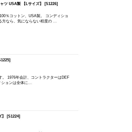
シャツ USA製 【Lサイズ】
[
S1226
]
00％コットン、USA製。 コンディショ
る方なら、気にならない程度の …
S1225
]
。 1976年会計、コントラクターはDEF
コンディションは全体に…
ズ】
[
S1224
]