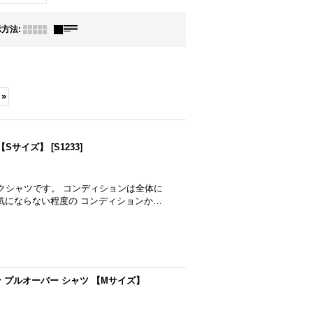
示方法
:
»
 【Sサイズ】
[
S1233
]
クシャツです。 コンディションは全体に
気にならない程度の コンディションか…
ウン プルオーバー シャツ 【Mサイズ】