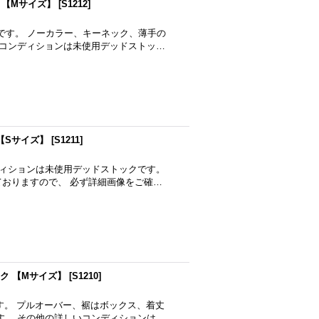
 【Mサイズ】
[
S1212
]
です。 ノーカラー、キーネック、薄手の
 コンディションは未使用デッドストッ…
 【Sサイズ】
[
S1211
]
ディションは未使用デッドストックです。
おりますので、 必ず詳細画像をご確…
ック 【Mサイズ】
[
S1210
]
す。 プルオーバー、裾はボックス、着丈
す。 その他の詳しいコンディションは…