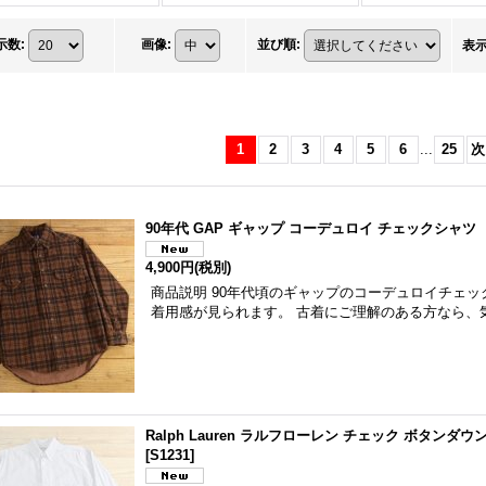
示数
:
画像
:
並び順
:
表
1
2
3
4
5
6
...
25
次
90年代 GAP ギャップ コーデュロイ チェックシャツ
4,900円
(税別)
商品説明 90年代頃のギャップのコーデュロイチェッ
着用感が見られます。 古着にご理解のある方なら、
Ralph Lauren ラルフローレン チェック ボタンダ
[
S1231
]