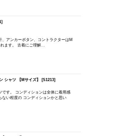
1
]
年会計、アンカーボタン、コントラクターはM
られます。 古着にご理解…
ウン シャツ 【Mサイズ】
[
S1213
]
ツです。 コンディションは全体に着用感
らない程度の コンディションかと思い