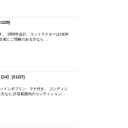
S1228
]
。 1968年会計、コントラクターはU&W
古着にご理解のある方なら …
【14】
[
S1227
]
コットンポプリン、マチ付き。 コンディシ
方なら 許容範囲内のコンディション…