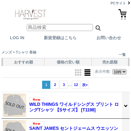
PCサイト
LOG IN
新規登録はこちら
お問い合わせ
メンズ > Tシャツ 長袖
一覧
おすすめ順
価格の安い順
売れ筋順
表示件数
:
...
1
2
3
12
次
»
WILD THINGS ワイルドシングス プリント ロ
ングTシャツ 【Sサイズ】
[T1198]
SAINT JAMES セントジェームス ウエッソン