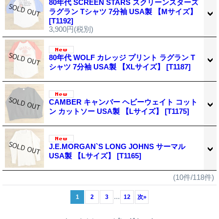
80年代 SCREEN STARS スクリーンスターズ
ラグラン Tシャツ 7分袖 USA製 【Mサイズ】
[T1192]
3,900円
(税別)
80年代 WOLF カレッジ プリント ラグラン T
シャツ 7分袖 USA製 【XLサイズ】
[T1187]
CAMBER キャンバー ヘビーウェイト コット
ン カットソー USA製 【Lサイズ】
[T1175]
J.E.MORGAN`S LONG JOHNS サーマル
USA製 【Lサイズ】
[T1165]
(10件/118件)
...
1
2
3
12
次
»