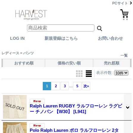
PCサイト
LOG IN
新規登録はこちら
お問い合わせ
レディース > パンツ
一覧
おすすめ順
価格の安い順
売れ筋順
表示件数
:
...
1
2
3
5
次
»
Ralph Lauren RUGBY ラルフローレン ラグビ
ー チノパン 【W30】
[L941]
Polo Ralph Lauren ポロ ラルフローレン 2タ