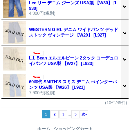
Lee リー デニム ジーンズ USA製 【W30】
[L
930]
4,900円
(税別)
WESTERN GIRL デニム ワイドパンツ デッド
ストック ヴィンテージ 【W29】
[L927]
L.L.Bean エルエルビーン 2タック コーデュロ
イパンツ USA製 【W27】
[L923]
60年代 SMITH'S スミス デニム ぺインターパ
ンツ USA製 【W26】
[L921]
7,900円
(税別)
(10件/49件)
...
1
2
3
5
次
»
ホーム
|
ショッピングカート