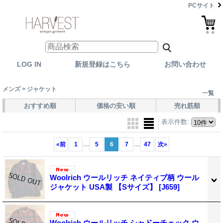
PCサイト
LOG IN
新規登録はこちら
お問い合わせ
メンズ > ジャケット
一覧
おすすめ順
価格の安い順
売れ筋順
表示件数
:
...
...
«
前
1
5
6
7
47
次
»
Woolrich ウールリッチ ネイティブ柄 ウール
ジャケット USA製 【Sサイズ】
[J659]
Woolrich ウールリッチ シャドーチェック ウ