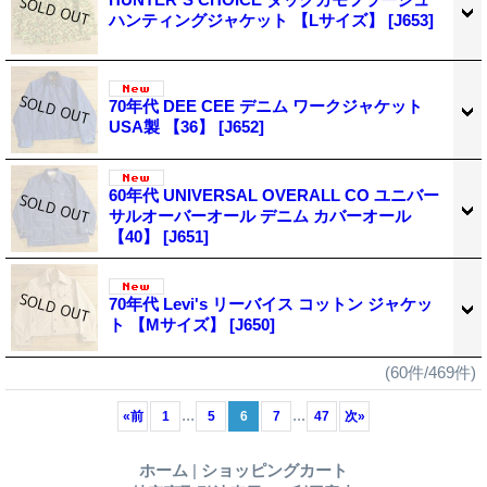
ハンティングジャケット 【Lサイズ】
[J653]
70年代 DEE CEE デニム ワークジャケット
USA製 【36】
[J652]
60年代 UNIVERSAL OVERALL CO ユニバー
サルオーバーオール デニム カバーオール
【40】
[J651]
70年代 Levi's リーバイス コットン ジャケッ
ト 【Mサイズ】
[J650]
(60件/469件)
...
...
«
前
1
5
6
7
47
次
»
ホーム
|
ショッピングカート