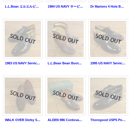
L.L.Bean エルエルビーン ビーンブーツ USA製 【7】
1984 US NAVY サービスシューズ 【7 1/2 R】
Dr Martens 4 Hole Boots MADE IN ENGLAND 【UK8】
1983 US NAVY Service Shoes 【8W】
L.L.Bean Bean Boots MADE IN USA 【27-27.5cm】
1995 US NAVY Service Shoes Dead Stock 【9R】
WALK OVER Derby Suede Shoes MADE IN USA 【25cm】
ALDEN 986 Cordovan Penny Loafer
Thorogood USPS Postman Shoes