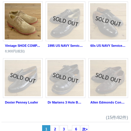
Vintage SHOE COMPANY Suede Wing-Tip Shoes
1995 US NAVY Service Shoes
60s US NAVY Service Shoes
8,900円
(税別)
Dexter Penney Loafer
Dr Martens 3 Hole Boots
Allen Edmonds Concord Wing Tip Leather Shoes
(15件/82件)
...
1
2
3
6
次
»