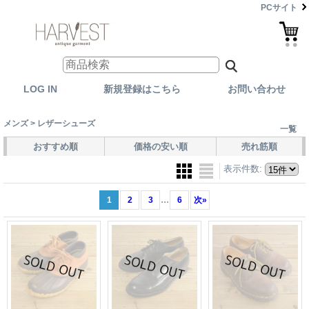
PCサイト
LOG IN
新規登録はこちら
お問い合わせ
メンズ > レザーシューズ
一覧
おすすめ順
価格の安い順
売れ筋順
表示件数
:
...
1
2
3
6
次
»