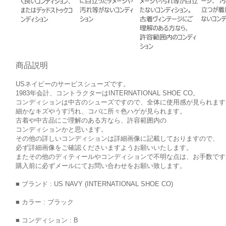
商品説明
USネイビーのサービスシューズです。
1983年会計、コントラクターはINTERNATIONAL SHOE CO。
コンディションは中古のシューズですので、全体に使用感が見られます
細かなキズやうす汚れ、コバに所々色ハゲが見られます。
古着や中古品にご理解のある方なら、許容範囲内の
コンディションかと思います。
その他の詳しいコンディションは詳細画像に記載しておりますので、
必ず詳細画像をご確認くださいますようお願いいたします。
またその他のディティールやコンディションで不明な点は、お手数です
購入前に必ずメールにてお問い合わせをお願い致します。
■ ブランド : US NAVY (INTERNATIONAL SHOE CO)
■ カラー : ブラック
■ コンディション : B