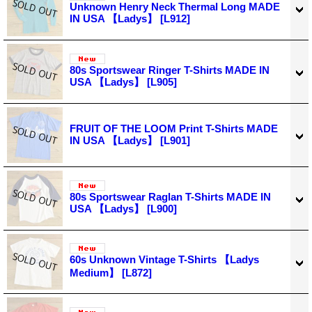
Unknown Henry Neck Thermal Long MADE
IN USA 【Ladys】
[L912]
80s Sportswear Ringer T-Shirts MADE IN
USA 【Ladys】
[L905]
FRUIT OF THE LOOM Print T-Shirts MADE
IN USA 【Ladys】
[L901]
80s Sportswear Raglan T-Shirts MADE IN
USA 【Ladys】
[L900]
60s Unknown Vintage T-Shirts 【Ladys
Medium】
[L872]