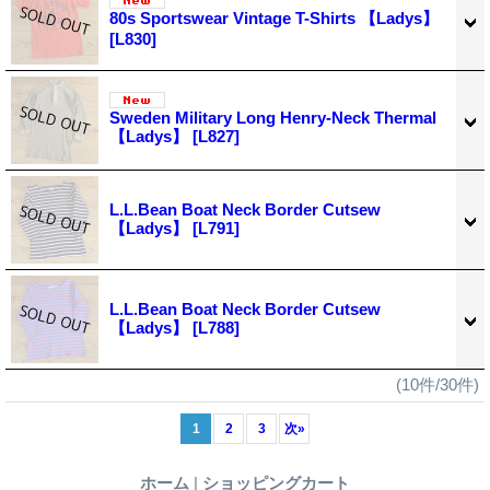
80s Sportswear Vintage T-Shirts 【Ladys】
[L830]
Sweden Military Long Henry-Neck Thermal
【Ladys】
[L827]
L.L.Bean Boat Neck Border Cutsew
【Ladys】
[L791]
L.L.Bean Boat Neck Border Cutsew
【Ladys】
[L788]
(10件/30件)
1
2
3
次
»
ホーム
|
ショッピングカート