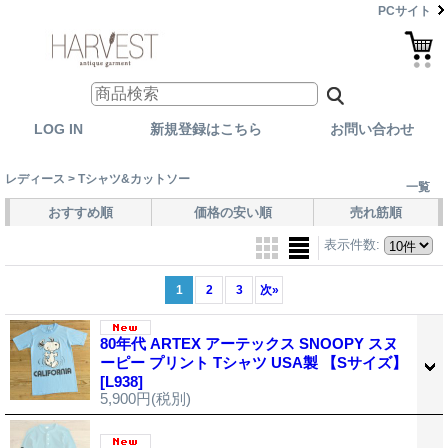
PCサイト
LOG IN
新規登録はこちら
お問い合わせ
レディース > Tシャツ&カットソー
一覧
おすすめ順
価格の安い順
売れ筋順
表示件数
:
1
2
3
次
»
80年代 ARTEX アーテックス SNOOPY スヌ
ーピー プリント Tシャツ USA製 【Sサイズ】
[L938]
5,900円
(税別)