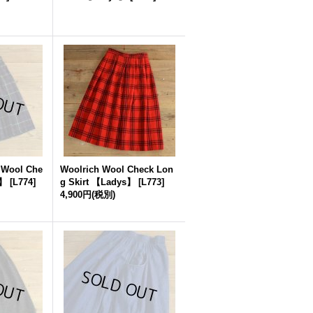
Wool Che
Woolrich Wool Check Lon
s】
[
L774
]
g Skirt 【Ladys】
[
L773
]
4,900円
(税別)