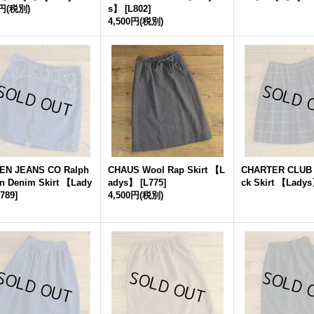
0円
(税別)
s】
[
L802
]
4,500円
(税別)
EN JEANS CO Ralph
CHAUS Wool Rap Skirt 【L
CHARTER CLUB 
n Denim Skirt 【Lady
adys】
[
L775
]
ck Skirt 【Lady
789
]
4,500円
(税別)