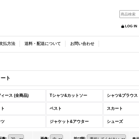
LOG IN
支払方法
送料・配送について
お問い合わせ
カート
ィース (全商品)
Tシャツ&カットソー
シャツ&ブラウス
ット
ベスト
スカート
ンツ
ジャケット&アウター
シューズ
示数
:
画像
:
並び順
: