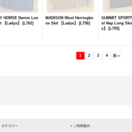
Y HORSE Denim Lon
MADISON Wool Herringbo
SUMMIT SPORT
rt 【Ladys】
[
L762
]
ne Skit 【Ladys】
[
L756
]
ol Nep Long Ski
s】
[
L755
]
1
2
3
4
次
»
カテゴリー
ご利用案内