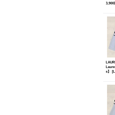
3,90
LAUR
Laure
s】
[
L