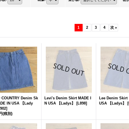
表
1
2
3
4
次
»
 COUNTRY Denim Sk
Levi's Denim Skirt MADE I
Lee Denim Skirt
ADE IN USA 【Lady
N USA 【Ladys】
[
L898
]
USA 【Ladys】
[
902
]
0円
(税別)