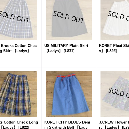
 Brooks Cotton Chec
US MILITARY Plain Skirt
KORET Pleat Sk
g Skirt 【Ladys】
【Ladys】
[
L831
]
s】
[
L825
]
]
ts Cotton Check Long
KORET CITY BLUES Deni
J.CREW Flower P
t 【Ladys】
[
L822
]
m Skirt with Belt 【Lady
rt 【Ladys】
[
L7