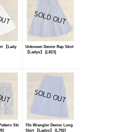
irt 【Lady
Unknown Denim Rap Skirt
【Ladys】
[
L823
]
attern Ski
70s Wrangler Denim Long
95
]
Skirt 【Ladys】
[
L792
]