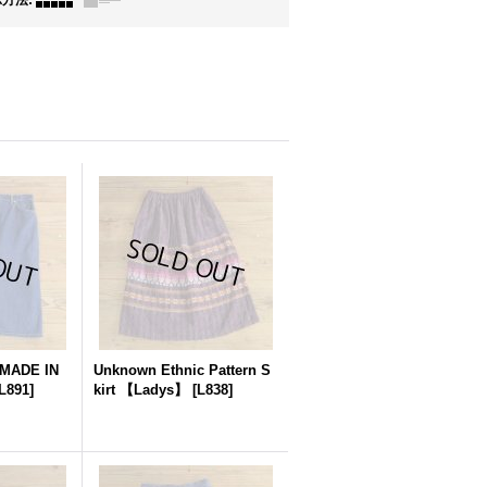
示方法
:
 MADE IN
Unknown Ethnic Pattern S
L891
]
kirt 【Ladys】
[
L838
]