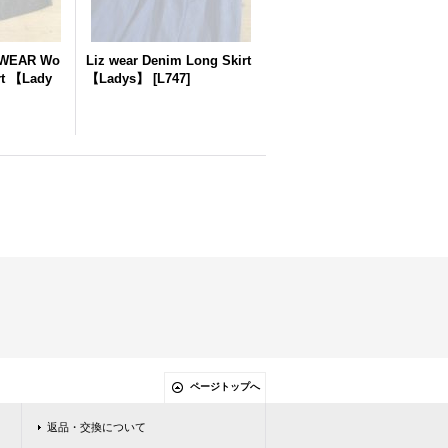
WEAR Wo
Liz wear Denim Long Skirt
rt 【Lady
【Ladys】
[
L747
]
ページトップへ
返品・交換について