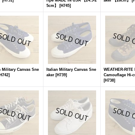
】
[
H751
]
ripe MADE IN USA 【24.5-2
aker 【28cm】
[
5cm】
[
H745
]
an Military Canvas Sne
Italian Military Canvas Sne
WEATHER-RITE R
H742
]
aker
[
H739
]
Camouflage Hi-c
[
H738
]