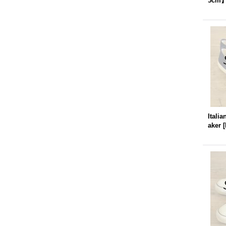
5cm
Itali
aker
[