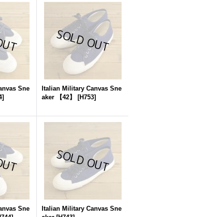
Canvas Sne
Italian Military Canvas Sne
4
]
aker 【42】
[
H753
]
Canvas Sne
Italian Military Canvas Sne