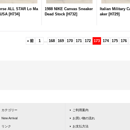
erse ALL STAR Lo Ma
1988 NIKE Canvas Sneaker
Italian Military 
 USA
[
H734
]
Dead Stock
[
H732
]
aker
[
H729
]
«
前
1
...
168
169
170
171
172
173
174
175
176
カテゴリー
ご利用案内
New Arrival
お買い物の流れ
リンク
お支払方法