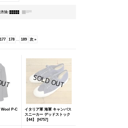
示方法
:
177
178
...
189
次
»
 Wool P-C
イタリア軍 海軍 キャンバス
スニーカー デッドストック
【44】
[
H757
]