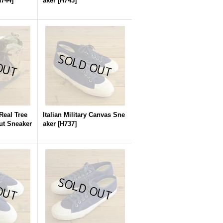
H744
]
aker
[
H743
]
eal Tree
Italian Military Canvas Sne
ut Sneaker
aker
[
H737
]