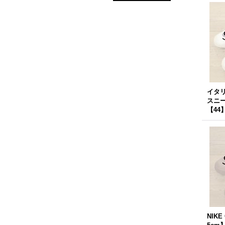
イタリ
スニ
【44
NIKE 