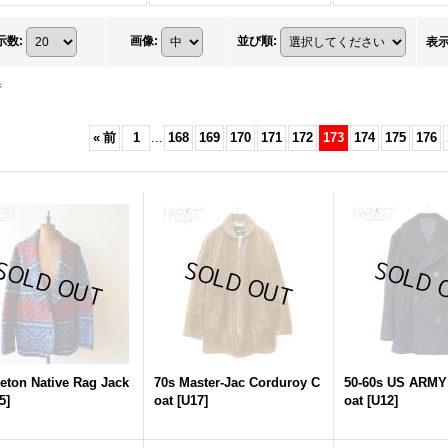
示数
:
画像
:
並び順
:
表
件
«
前
1
...
168
169
170
171
172
173
174
175
176
eton Native Rag Jack
70s Master-Jac Corduroy C
50-60s US ARMY
5
]
oat
[
U17
]
oat
[
U12
]