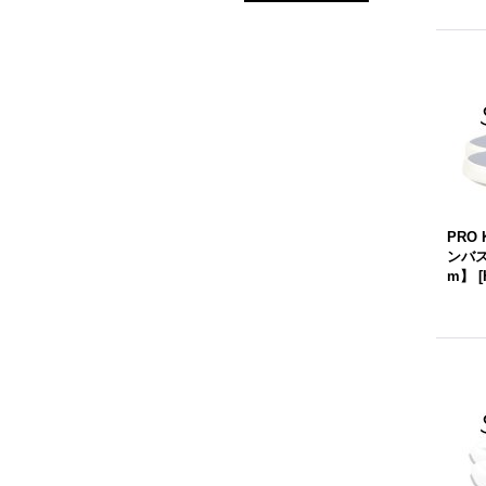
PRO
ンバス
m】
[