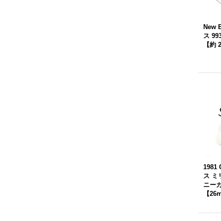
New 
ス 9
【約 
1981
ス 
ニー
【26