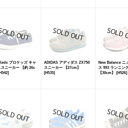
 Keds プロケッズ キャ
ADIDAS アディダス ZX750
New Balance
スニーカー 【約 26c
スニーカー 【27cm】
ス 993 ランニ
H542
]
[
H535
]
【30cm】
[
H526
]