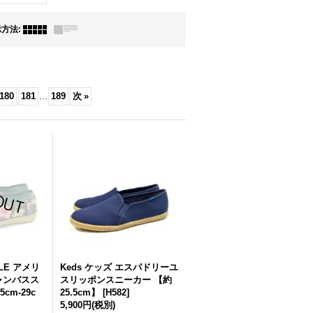
示方法
:
180
181
...
189
次
»
GLE アメリ
Keds ケッズ エスパドリーユ
ャンバスス
スリッポンスニーカー 【約
cm-29c
25.5cm】
[
H582
]
5,900円
(税別)