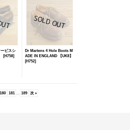
Y サービスシ
Dr Martens 4 Hole Boots M
】
[
H758
]
ADE IN ENGLAND 【UK8】
[
H752
]
180
181
...
189
次
»