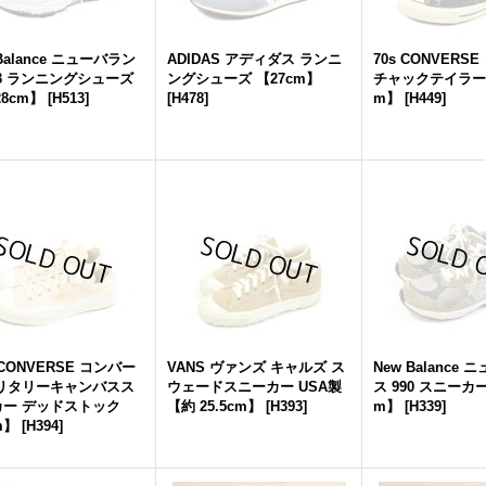
Balance ニューバラン
ADIDAS アディダス ランニ
70s CONVERS
93 ランニングシューズ
ングシューズ 【27cm】
チャックテイラー 【
28cm】
[
H513
]
[
H478
]
m】
[
H449
]
 CONVERSE コンバー
VANS ヴァンズ キャルズ ス
New Balance
ミリタリーキャンバスス
ウェードスニーカー USA製
ス 990 スニーカー
カー デッドストック
【約 25.5cm】
[
H393
]
m】
[
H339
]
m】
[
H394
]