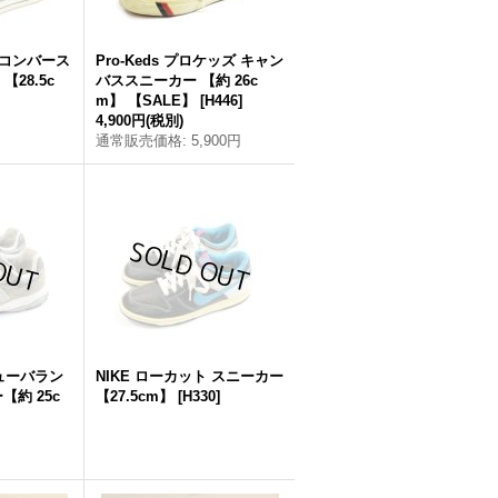
E コンバース
Pro-Keds プロケッズ キャン
28.5c
バススニーカー 【約 26c
m】 【SALE】
[
H446
]
4,900円
(税別)
通常販売価格
:
5,900円
 ニューバラン
NIKE ローカット スニーカー
【約 25c
【27.5cm】
[
H330
]