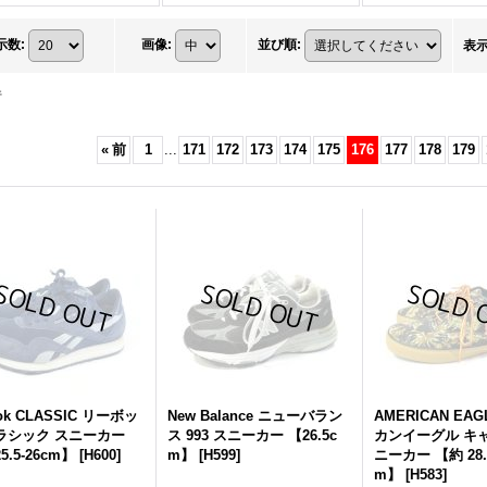
示数
:
画像
:
並び順
:
表
件
«
前
1
...
171
172
173
174
175
176
177
178
179
ok CLASSIC リーボッ
New Balance ニューバラン
AMERICAN EA
ラシック スニーカー
ス 993 スニーカー 【26.5c
カンイーグル キ
5.5-26cm】
[
H600
]
m】
[
H599
]
ニーカー 【約 28.5
m】
[
H583
]