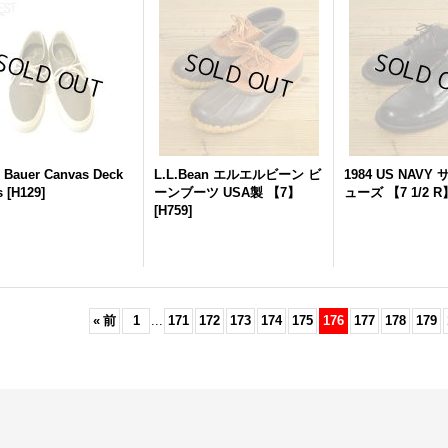
 Bauer Canvas Deck
L.L.Bean エルエルビーン ビ
1984 US NAV
s
[
H129
]
ーンブーツ USA製 【7】
ューズ 【7 1/2 R
[
H759
]
«
前
1
...
171
172
173
174
175
176
177
178
179