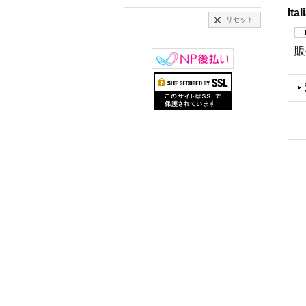
Ita
リセット
販