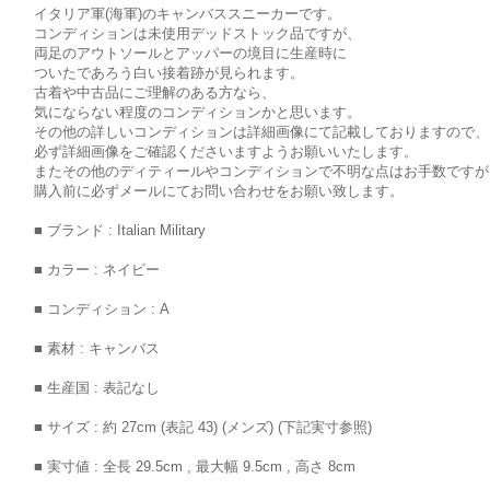
イタリア軍(海軍)のキャンバススニーカーです。
コンディションは未使用デッドストック品ですが、
両足のアウトソールとアッパーの境目に生産時に
ついたであろう白い接着跡が見られます。
古着や中古品にご理解のある方なら、
気にならない程度のコンディションかと思います。
その他の詳しいコンディションは詳細画像にて記載しておりますので、
必ず詳細画像をご確認くださいますようお願いいたします。
またその他のディティールやコンディションで不明な点はお手数ですが
購入前に必ずメールにてお問い合わせをお願い致します。
■ ブランド : Italian Military
■ カラー : ネイビー
■ コンディション : A
■ 素材 : キャンバス
■ 生産国 : 表記なし
■ サイズ : 約 27cm (表記 43) (メンズ) (下記実寸参照)
■ 実寸値 : 全長 29.5cm , 最大幅 9.5cm , 高さ 8cm