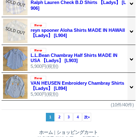
Ralph Lauren Check B.D Shirts 【Ladys】
[L
906]
reyn spooner Aloha Shirts MADE IN HAWAII
【Ladys】
[L904]
L.L.Bean Chambray Half Shirts MADE IN
USA 【Ladys】
[L903]
5,900円
(税別)
VAN HEUSEN Embroidery Chambray Shirts
【Ladys】
[L894]
5,900円
(税別)
(10件/40件)
1
2
3
4
次
»
ホーム
|
ショッピングカート