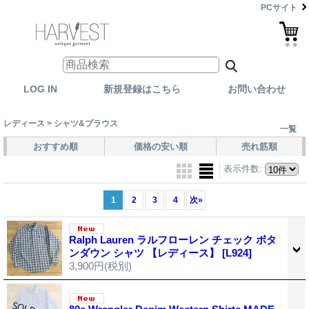
PCサイト
LOG IN
新規登録はこちら
お問い合わせ
レディース > シャツ&ブラウス
一覧
おすすめ順
価格の安い順
売れ筋順
表示件数
:
1
2
3
4
次
»
Ralph Lauren ラルフローレン チェック ボタ
ンダウン シャツ 【レディース】
[L924]
3,900円
(税別)