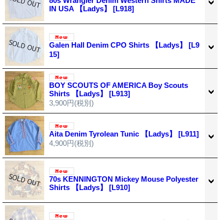
80s Wrangler Denim Western Shirts MADE
IN USA 【Ladys】
[L918]
Galen Hall Denim CPO Shirts 【Ladys】
[L9
15]
BOY SCOUTS OF AMERICA Boy Scouts
Shirts 【Ladys】
[L913]
3,900円
(税別)
Aita Denim Tyrolean Tunic 【Ladys】
[L911]
4,900円
(税別)
70s KENNINGTON Mickey Mouse Polyester
Shirts 【Ladys】
[L910]