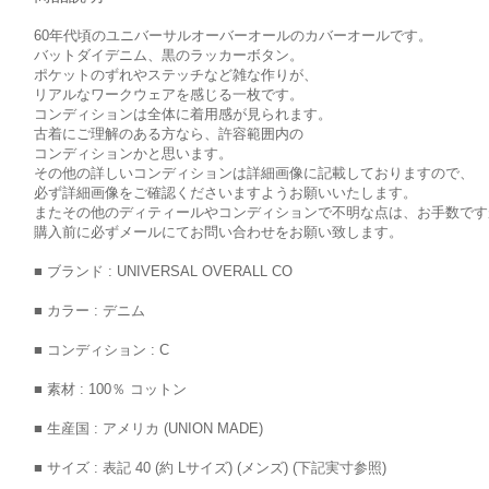
60年代頃のユニバーサルオーバーオールのカバーオールです。
バットダイデニム、黒のラッカーボタン。
ポケットのずれやステッチなど雑な作りが、
リアルなワークウェアを感じる一枚です。
コンディションは全体に着用感が見られます。
古着にご理解のある方なら、許容範囲内の
コンディションかと思います。
その他の詳しいコンディションは詳細画像に記載しておりますので、
必ず詳細画像をご確認くださいますようお願いいたします。
またその他のディティールやコンディションで不明な点は、お手数です
購入前に必ずメールにてお問い合わせをお願い致します。
■ ブランド : UNIVERSAL OVERALL CO
■ カラー : デニム
■ コンディション : C
■ 素材 : 100％ コットン
■ 生産国 : アメリカ (UNION MADE)
■ サイズ : 表記 40 (約 Lサイズ) (メンズ) (下記実寸参照)