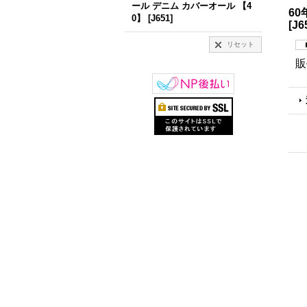
ール デニム カバーオール 【4
60
0】
[
J651
]
[
J6
リセット
販