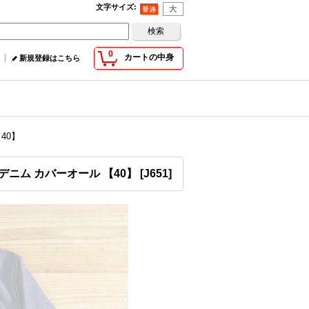
文字サイズ
:
0
カートの中身
新規登録はこちら
40】
ル デニム カバーオール 【40】
[
J651
]