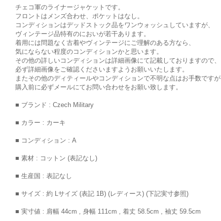
チェコ軍のライナージャケットです。
フロントはメンズ合わせ、ポケットはなし。
コンディションはデッドストック品をワンウォッシュしていますが、
ヴィンテージ品特有のにおいが若干あります。
着用には問題なく古着やヴィンテージにご理解のある方なら、
気にならない程度のコンディションかと思います。
その他の詳しいコンディションは詳細画像にて記載しておりますので、
必ず詳細画像をご確認くださいますようお願いいたします。
またその他のディティールやコンディションで不明な点はお手数ですが
購入前に必ずメールにてお問い合わせをお願い致します。
■ ブランド : Czech Military
■ カラー : カーキ
■ コンディション : A
■ 素材 : コットン (表記なし)
■ 生産国 : 表記なし
■ サイズ : 約 Lサイズ (表記 1B) (レディース) (下記実寸参照)
■ 実寸値 : 肩幅 44cm , 身幅 111cm , 着丈 58.5cm , 袖丈 59.5cm