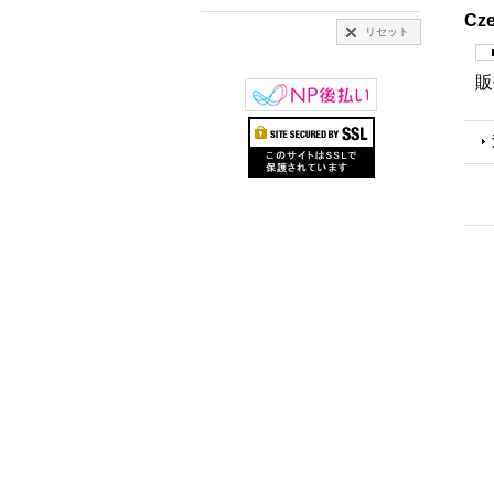
Cze
リセット
販