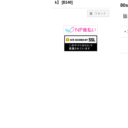
k】
[
B140
]
80
リセット
販