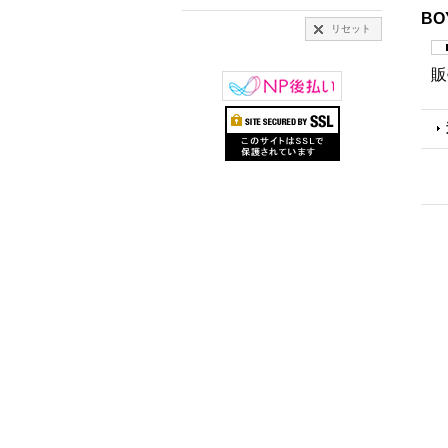
BO
リセット
販