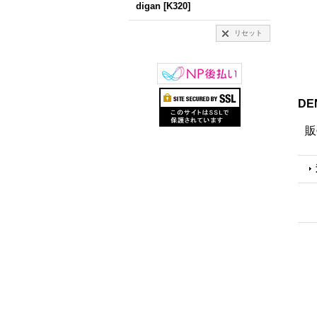
digan
[
K320
]
リセット
DE
販