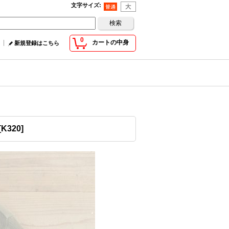
文字サイズ
:
0
カートの中身
新規登録はこちら
[
K320
]