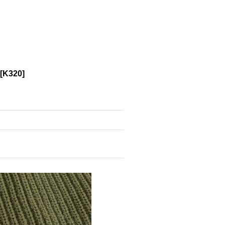
[
K320
]