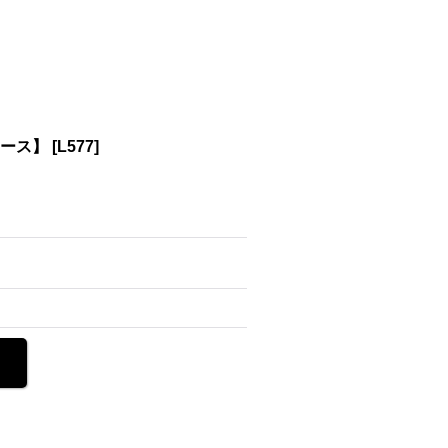
ィース】
[
L577
]