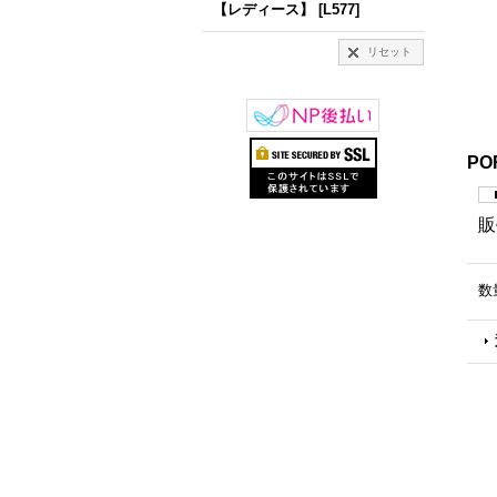
【レディース】
[
L577
]
リセット
PO
販
数