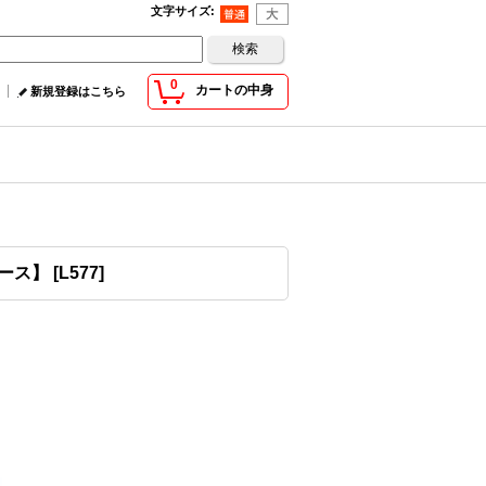
文字サイズ
:
0
カートの中身
新規登録はこちら
ィース】
[
L577
]