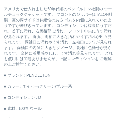
アメリカで仕入れました60年代頃のペンドルトン社製の ウー
ルチェックジャケットです。 フロントのジッパーはTALON社
製、裾の両サイドは伸縮性のある ゴムを内側に入れていたよ
うですが伸びきっています。 コンディションは襟裏にうす汚
れ、首下に汚れ、右腕後部に汚れ、 フロント中央にうす汚れ
が見られます。 両腕、両袖に大きな汚れやうす汚れが所々見
られます。 両袖口に汚れやうす汚れ、左袖口にシワが見られ
ます。 両袖口の内側に大きなダメージ、裏地に色褪せが見ら
れます。 全体に着用感やしわ、うす汚れ等見られます。 どれ
も使用には問題ありませんが、上記コンディションを ご理解
の上ご検討ください。
■ ブランド : PENDLETON
■ カラー : ネイビー/グリーン/ブルー系
■ コンディション : D
■ 素材 : 100％ ウール