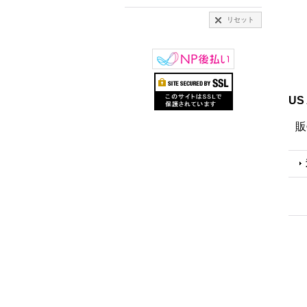
リセット
US
販