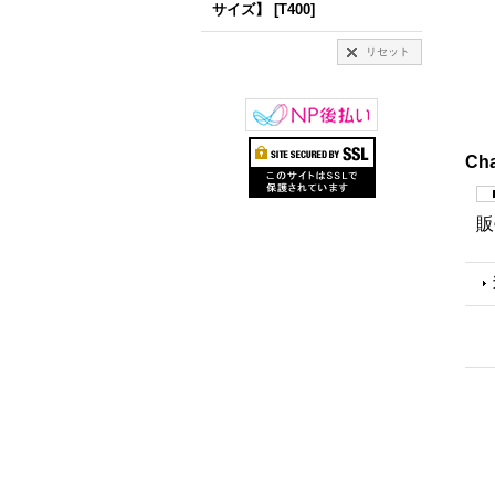
サイズ】
[
T400
]
リセット
Ch
販