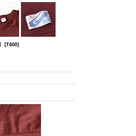
】
[
T400
]