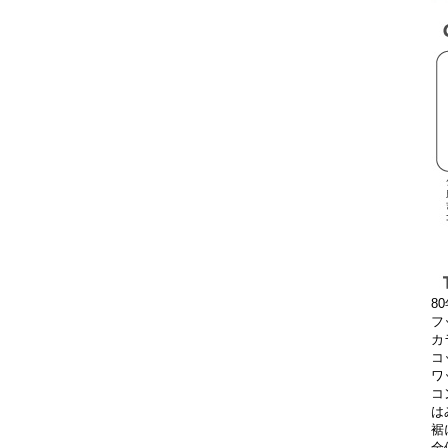
8
フ
カ
コ
ワ
コ
は
裾
全