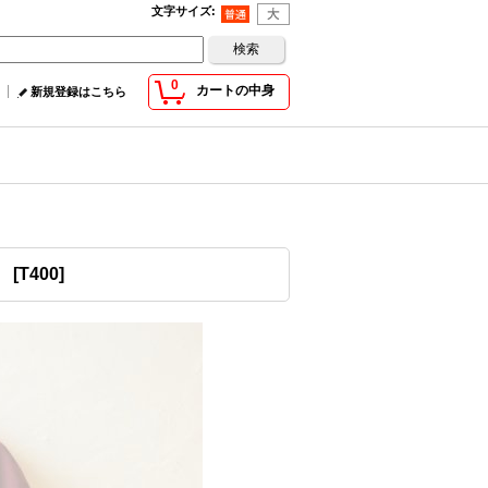
文字サイズ
:
0
カートの中身
新規登録はこちら
】
[
T400
]