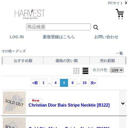
PCサイト
LOG IN
新規登録はこちら
お問い合わせ
その他 > グッズ
一覧
おすすめ順
価格の安い順
売れ筋順
表示件数
:
...
...
«
前
1
4
5
6
10
次
»
Christian Dior Bais Stripe Necktie
[B122]