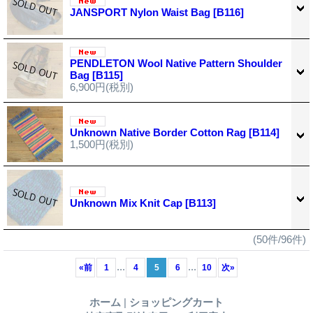
JANSPORT Nylon Waist Bag
[B116]
PENDLETON Wool Native Pattern Shoulder
Bag
[B115]
6,900円
(税別)
Unknown Native Border Cotton Rag
[B114]
1,500円
(税別)
Unknown Mix Knit Cap
[B113]
(50件/96件)
...
...
«
前
1
4
5
6
10
次
»
ホーム
|
ショッピングカート