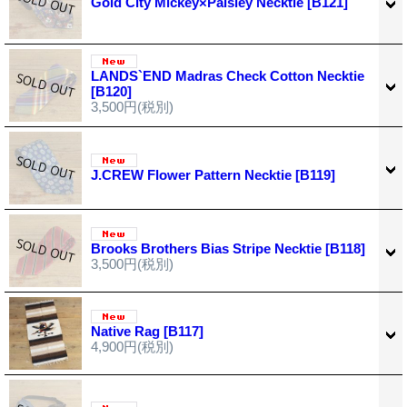
Gold City Mickey×Paisley Necktie
[B121]
LANDS`END Madras Check Cotton Necktie
[B120]
3,500円
(税別)
J.CREW Flower Pattern Necktie
[B119]
Brooks Brothers Bias Stripe Necktie
[B118]
3,500円
(税別)
Native Rag
[B117]
4,900円
(税別)