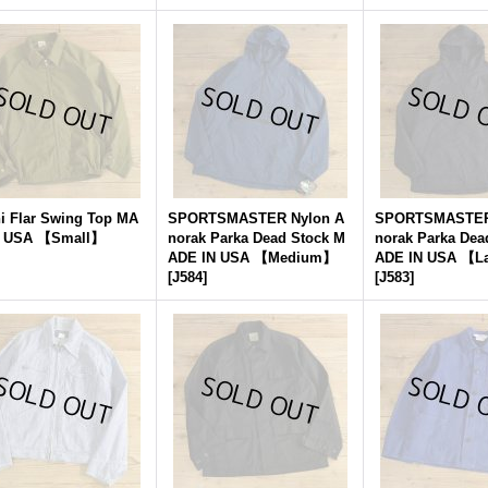
i Flar Swing Top MA
SPORTSMASTER Nylon A
SPORTSMASTER
N USA 【Small】
norak Parka Dead Stock M
norak Parka Dea
ADE IN USA 【Medium】
ADE IN USA 【L
[
J584
]
[
J583
]