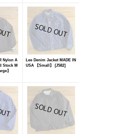
 Nylon A
Lee Denim Jacket MADE IN
d Stock M
USA 【Small】
[
J582
]
arge】