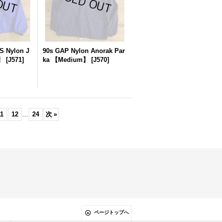
 Nylon J
90s GAP Nylon Anorak Par
】
[
J571
]
ka 【Medium】
[
J570
]
1
12
...
24
次
»
ページトップへ