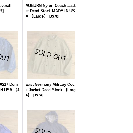
verall
AUBURN Nylon Coach Jack
79
]
et Dead Stock MADE IN US
A 【Large】
[
J578
]
 0217 Deni
East Germany Military Coc
IN USA 【4
k Jacket Dead Stock 【Larg
e】
[
J574
]