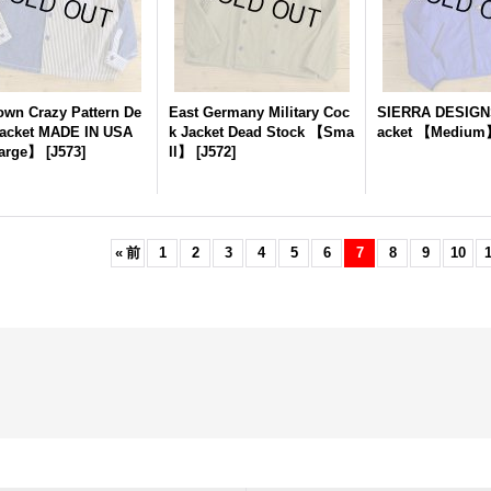
wn Crazy Pattern De
East Germany Military Coc
SIERRA DESIGNS
acket MADE IN USA
k Jacket Dead Stock 【Sma
acket 【Medium
arge】
[
J573
]
ll】
[
J572
]
«
前
1
2
3
4
5
6
7
8
9
10
1