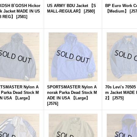
KOSH B`GOSH Hickor
US ARMY BDU Jacket 【S
BP Euro Work Co
k Jacket MADE IN US
MALL-REGULAR】
[
J580
]
【Medium】
[
J5
8 REG】
[
J581
]
TSMASTER Nylon A
SPORTSMASTER Nylon A
70s Levi's 70505
 Parka Dead Stock M
norak Parka Dead Stock M
m Jacket MADE 
IN USA 【Large】
ADE IN USA 【Large】
2】
[
J575
]
[
J576
]