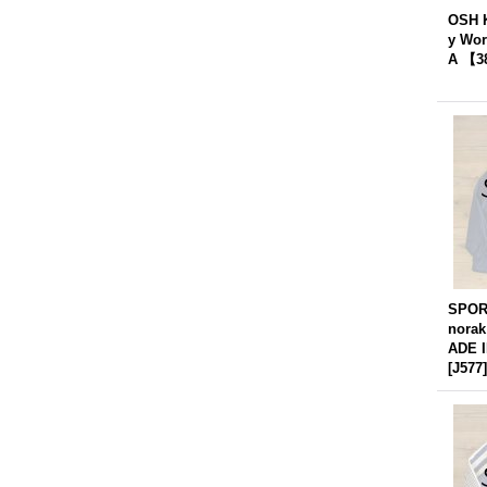
OSH 
y Wor
A 【3
SPOR
norak
ADE 
[
J577
]