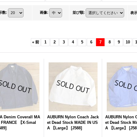
示数
:
画像
:
並び順
:
表
«
前
1
2
3
4
5
6
7
8
9
10
1
A Denim Coverall MA
AUBURN Nylon Coach Jack
AUBURN Nylon C
N FRANCE 【X-Smal
et Dead Stock MADE IN US
et Dead Stock M
589
]
A 【Large】
[
J588
]
A 【Large】
[
J58