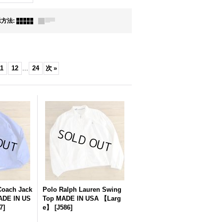
示方法
:
1
12
...
24
次
»
oach Jack
Polo Ralph Lauren Swing
ADE IN US
Top MADE IN USA 【Larg
7
]
e】
[
J586
]